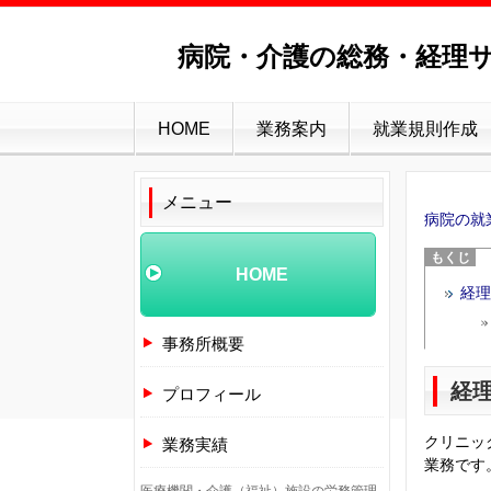
病院・介護の総務・経理サ
HOME
業務案内
就業規則作成
メニュー
病院の就
HOME
経理
事務所概要
経
プロフィール
クリニッ
業務実績
業務です