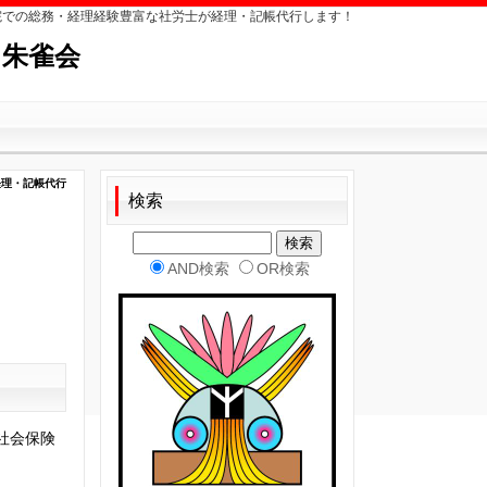
院での総務・経理経験豊富な社労士が経理・記帳代行します！
 朱雀会
経理・記帳代行
検索
AND検索
OR検索
社会保険