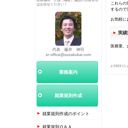
医療機関・介護（福祉）施設の労務管理
これらの
はお任せください！
するので
お気軽に
実績
医療業、
代表 藤井 伸司
sr-office@suzakukai.com
a:5869 t:1 
業務案内
就業規則作成
就業規則作成のポイント
就業規則Ｑ＆Ａ