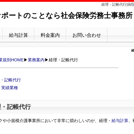
経理・記帳代行|病
ポートのことなら社会保険労務士事務所
給与計算
料金案内
お問い合わせ
業規則HOME
▶
業務案内
▶
経理・記帳代行
・記帳代行
実績業種
理・記帳代行
クや小規模介護事業所において非常に煩わしいのが、経理・
給与計算
、
。