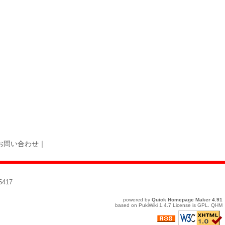
お問い合わせ
｜
417
powered by
Quick Homepage Maker
4.91
based on
PukiWiki
1.4.7 License is
GPL
.
QHM