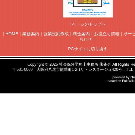
↑ページのトップへ
｜
HOME
｜
業務案内
｜
就業規則作成
｜
料金案内
｜
お役立ち情報
｜
サー
合わせ
｜
PCサイトに切り換え
Copyright © 2026
社会保険労務士事務所 朱雀会
All Rights R
〒581-0069 大阪府八尾市龍華町1-2-1ザ・レスタージュ420号，TEL：090
powered by
Qu
based on
PukiWiki