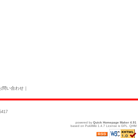
お問い合わせ
｜
417
powered by
Quick Homepage Maker
4.91
based on
PukiWiki
1.4.7 License is
GPL
.
QHM