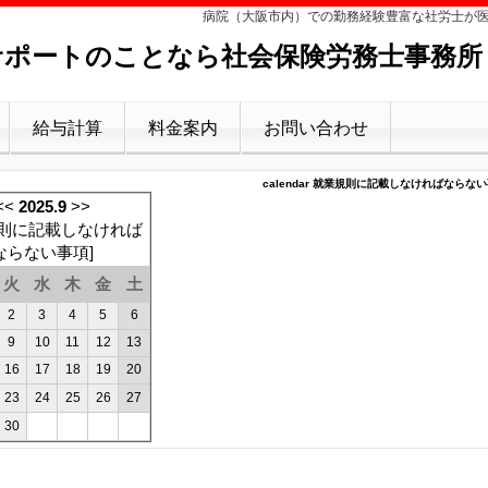
病院（大阪市内）での勤務経験豊富な社労士が
ポートのことなら社会保険労務士事務所
給与計算
料金案内
お問い合わせ
calendar 就業規則に記載しなければならない事項
<<
2025.9
>>
則に記載しなければ
ならない事項
]
火
水
木
金
土
2
3
4
5
6
9
10
11
12
13
16
17
18
19
20
23
24
25
26
27
30