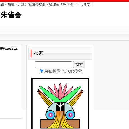
医療・福祉（介護）施設の総務・経理業務をサポートします！
 朱雀会
料/2025.11
検索
AND検索
OR検索