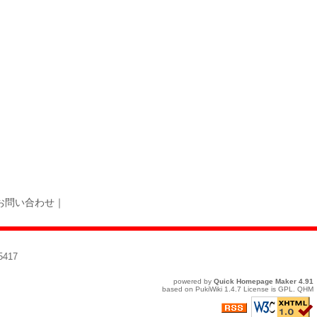
お問い合わせ
｜
417
powered by
Quick Homepage Maker
4.91
based on
PukiWiki
1.4.7 License is
GPL
.
QHM